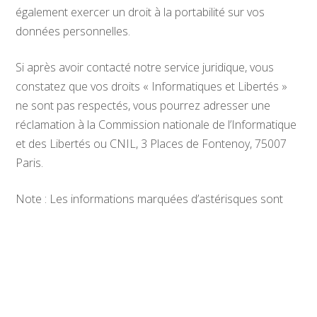
également exercer un droit à la portabilité sur vos
données personnelles.
Si après avoir contacté notre service juridique, vous
constatez que vos droits « Informatiques et Libertés »
ne sont pas respectés, vous pourrez adresser une
réclamation à la Commission nationale de l’Informatique
et des Libertés ou CNIL, 3 Places de Fontenoy, 75007
Paris.
Note : Les informations marquées d’astérisques sont
obligatoires et doivent impérativement être fournies. Il
s’agit de renseignements nécessaires à la fourniture des
services ou la conclusion du contrat.
(Dans le cas d’une décision automatisée, le paragraphe
suivant sera nécessairement inséré dans la déclaration) :