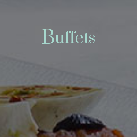
B
uffets